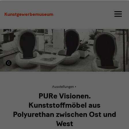
PURe
Visionen.
Kunstgewerbemuseum
Kunststoffmöbel
zwischen
Ost
und
West
Aktive
Ausstellungen
Seite:
PURe
PURe Visionen.
Visionen.
Kunststoffmöbel
Kunststoffmöbel aus
zwischen
Ost
Polyurethan zwischen Ost und
und
West
West