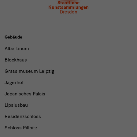
Newsletter
Museum für Sächsische Volkskunst
Staatliche
Kunstsammlungen
Dresden
Gebäude,
Gebäude
Museen
Albertinum
und
Blockhaus
Institutionen
Grassimuseum Leipzig
Jägerhof
Japanisches Palais
Lipsiusbau
Residenzschloss
Schloss Pillnitz