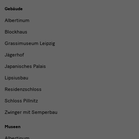
Gebäude,
Gebäude
Museen
Albertinum
und
Blockhaus
Institutionen
Grassimuseum Leipzig
Jägerhof
Japanisches Palais
Lipsiusbau
Residenzschloss
Schloss Pillnitz
Zwinger mit Semperbau
Museen
Albertinum