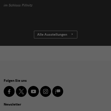
im Schloss Pillnitz
Alle Ausstellungen
Social
Folgen Sie uns
Media
und
Facebook
X
Youtube
Instagram
SKD
Blog
Newsletter
Newsletter