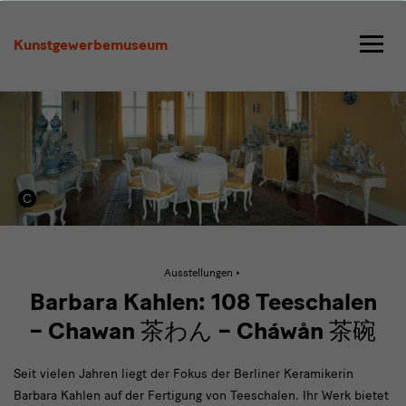
Barbara
Kahlen:
Kunstgewerbemuseum
108
Teeschalen
Aktive
Ausstellungen
Seite:
Barbara
Barbara Kahlen: 108 Teeschalen
Kahlen:
108
– Chawan 茶わん – Cháwån 茶碗
Teeschalen
Seit vielen Jahren liegt der Fokus der Berliner Keramikerin
Barbara Kahlen auf der Fertigung von Teeschalen. Ihr Werk bietet