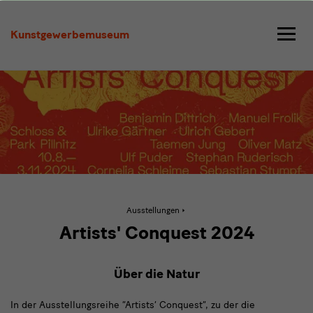
Artists'
Conquest
Kunstgewerbemuseum
2024
Aktive
Ausstellungen
Seite:
Artists'
Artists' Conquest 2024
Conquest
2024
Über die Natur
In der Ausstellungsreihe “Artists‘ Conquest”, zu der die