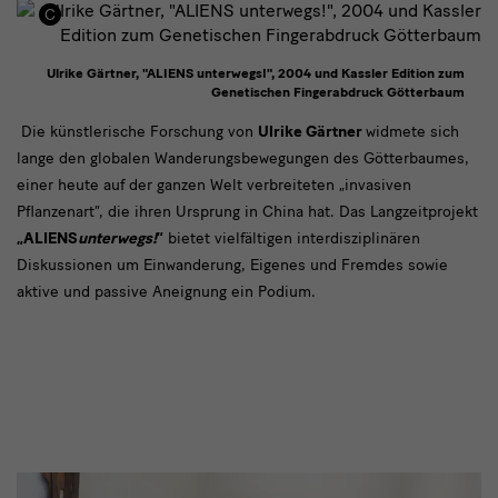
Ulrike Gärtner, "ALIENS unterwegs!", 2004 und Kassler Edition zum
Genetischen Fingerabdruck Götterbaum
"ALIENS
Die künstlerische Forschung von
Ulrike Gärtner
widmete sich
lange den globalen Wanderungsbewegungen des Götterbaumes,
unterwegs!"
einer heute auf der ganzen Welt verbreiteten „invasiven
von
Pflanzenart“, die ihren Ursprung in China hat. Das Langzeitprojekt
Ulrike
„ALIENS
unterwegs!
“
bietet vielfältigen interdisziplinären
Diskussionen um Einwanderung, Eigenes und Fremdes sowie
Gärtner
aktive und passive Aneignung ein Podium.