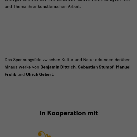
Jung
und Thema ihrer künstlerischen Arbeit.
Auf
Das Spannungsfeld zwischen Kultur und Natur erkunden darüber
hinaus Werke von
Benjamin Dittrich
,
Sebastian Stumpf
,
Manuel
die
Frolik
und
Ulrich Gebert
.
Themen
Natur
Eine
In Kooperation mit
Kooperation
mit