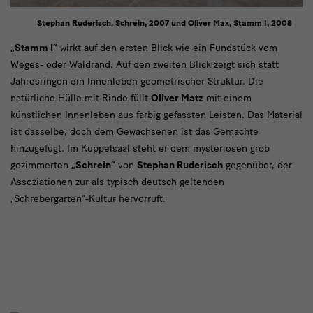
Stephan Ruderisch, Schrein, 2007 und Oliver Max, Stamm I, 2008
„Stamm
„Stamm I“
wirkt auf den ersten Blick wie ein Fundstück vom
Weges- oder Waldrand. Auf den zweiten Blick zeigt sich statt
I“
Jahresringen ein Innenleben geometrischer Struktur. Die
wirkt
natürliche Hülle mit Rinde füllt
Oliver Matz
mit einem
auf
künstlichen Innenleben aus farbig gefassten Leisten. Das Material
ist dasselbe, doch dem Gewachsenen ist das Gemachte
den
hinzugefügt. Im Kuppelsaal steht er dem mysteriösen grob
gezimmerten
„Schrein“
von
Stephan Ruderisch
gegenüber, der
Assoziationen zur als typisch deutsch geltenden
„Schrebergarten“-Kultur hervorruft.