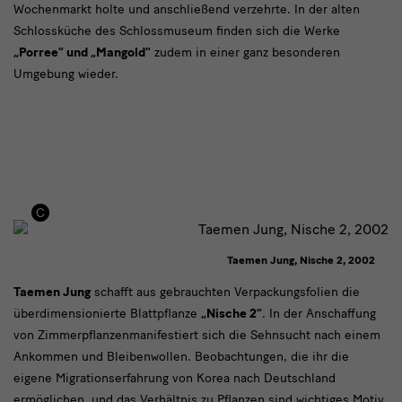
Wochenmarkt holte und anschließend verzehrte. In der alten
Schlossküche des Schlossmuseum finden sich die Werke
„Porree“ und „Mangold“
zudem in einer ganz besonderen
Umgebung wieder.
Taemen Jung, Nische 2, 2002
"Nische
Taemen Jung
schafft aus gebrauchten Verpackungsfolien die
überdimensionierte Blattpflanze
„Nische 2“
. In der Anschaffung
2"
von Zimmerpflanzenmanifestiert sich die Sehnsucht nach einem
von
Ankommen und Bleibenwollen. Beobachtungen, die ihr die
Taemen
eigene Migrationserfahrung von Korea nach Deutschland
ermöglichen, und das Verhältnis zu Pflanzen sind wichtiges Motiv