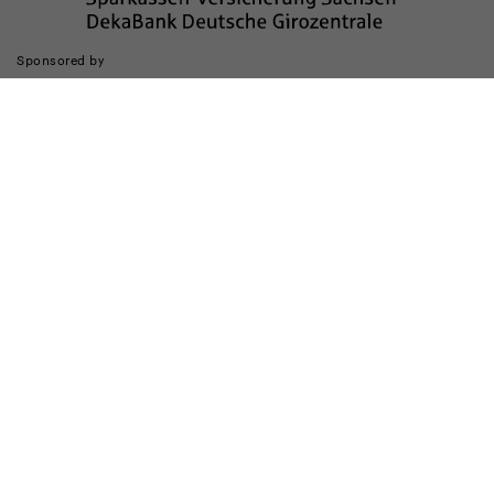
Sponsored by
Die Realisierung des Internetauftritts wurde gefördert durch
Impressum
Datenschutz
Barrierefreiheit
Kinderschutz
Transparenzhinweis
Kontakt
Cookie-Einstellungen ändern