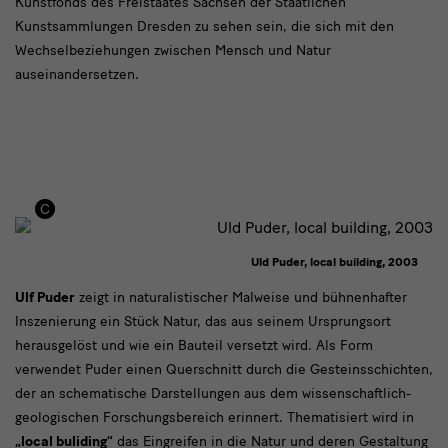
Kunstfonds des Freistaates Sachsen der Staatlichen
Kunstsammlungen Dresden zu sehen sein, die sich mit den
Wechselbeziehungen zwischen Mensch und Natur
auseinandersetzen.
Uld Puder, local building, 2003
"Local
Ulf Puder
zeigt in naturalistischer Malweise und bühnenhafter
Inszenierung ein Stück Natur, das aus seinem Ursprungsort
building"
herausgelöst und wie ein Bauteil versetzt wird. Als Form
von
verwendet Puder einen Querschnitt durch die Gesteinsschichten,
Ulf
der an schematische Darstellungen aus dem wissenschaftlich-
geologischen Forschungsbereich erinnert. Thematisiert wird in
Puder
„local buliding“
das Eingreifen in die Natur und deren Gestaltung