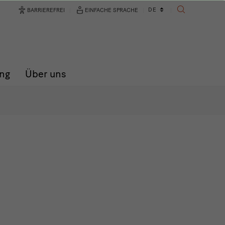
Sprachwechsler
DE
BARRIEREFREI
EINFACHE SPRACHE
SUCHE
ng
Über uns