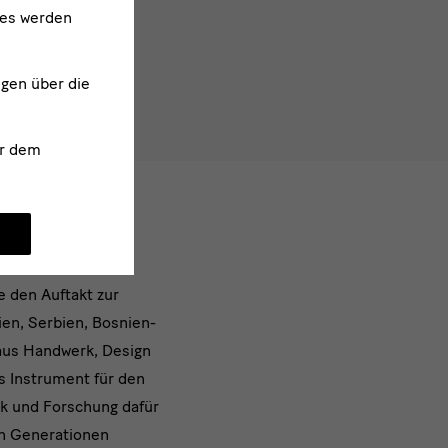
ies werden
ngen über die
r dem
 den Auftakt zur
ien, Serbien, Bosnien-
 aus Handwerk, Design
 Instrument für den
ik und Forschung dafür
n Generationen