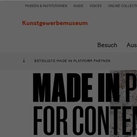
MADE
MUSEEN & INSTITUTIONEN
GUIDE
VOICES
ONLINE COLLECT
IN
Kunstgewerbemuseum
Contemporary
Besuch
Aus
Crafts
-
BETEILIGTE MADE IN PLATFORM PARTNER
Design
Platform