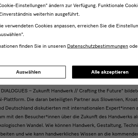
Cookie-Einstellungen" ändern zur Verfügung. Funktionale Cook
Einverständnis weiterhin ausgeführt.
ie verwendeten Cookies anpassen, erreichen Sie die Einstellu
Auswählen".
mationen finden Sie in unseren
Datenschutzbestimmungen
ode
Auswählen
Alle akzeptieren
DIALOGUES – Zukunft Handwerk // Crafting the Future" bildete
Plattform. Die daran beteiligten Partner aus Slowenien, Kroat
nd Deutschland diskutierten mit internationalen Expert*innen
en
m mit den Besucher*innen über die Zukunft des Handwerks als
ökologischen Wandel. Wie können Handwerk, Gestaltung, Techn
beiten und wie kann handwerkliches Wissen an die kommende