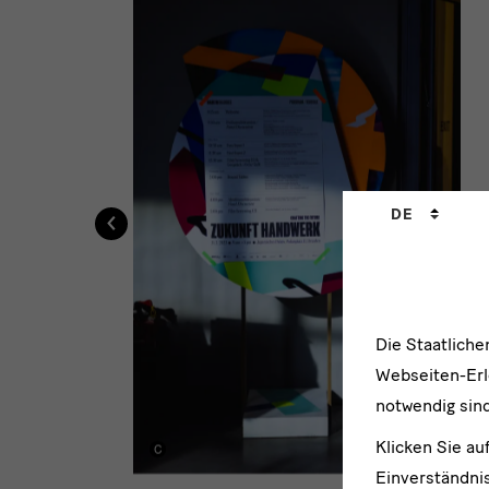
Sprachwechs
‹
DE
ches
Die Staatlich
Webseiten-Erle
notwendig sind
Klicken Sie au
Einverständnis