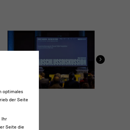
›
Ta
n optimales
rieb der Seite
 Ihr
er Seite die