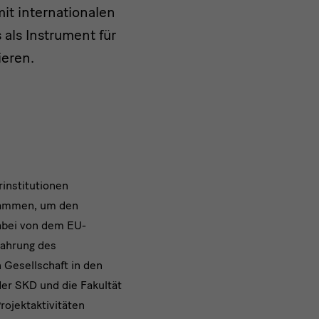
t internationalen
als Instrument für
ieren.
rinstitutionen
usammen, um den
abei von dem EU-
wahrung des
 Gesellschaft in den
er SKD und die Fakultät
ojektaktivitäten