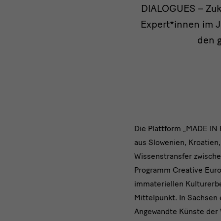
DIALOGUES – Zuku
Expert*innen im J
den g
MADE
Die Plattform „MADE IN 
aus Slowenien, Kroatien
IN
Wissenstransfer zwisch
Contempo
Programm Creative Europ
immateriellen Kulturerbe
Crafts
Mittelpunkt. In Sachsen
–
Angewandte Künste der 