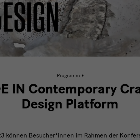
Aktive
Programm
Seite:
MADE
 IN Contemporary Cra
IN
Contemporary
Design Platform
Crafts
-
Design
Platform
23 können Besucher*innen im Rahmen der Konfer