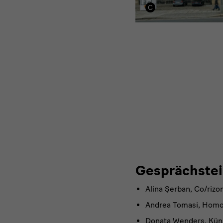
Gesprächs
Gesprächste
Alina Șerban, Co/rizo
Andrea Tomasi, Homo 
Donata Wenders, Küns