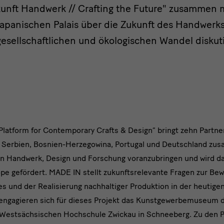
nft Handwerk // Crafting the Future" zusammen mi
apanischen Palais über die Zukunft des Handwerks 
esellschaftlichen und ökologischen Wandel diskut
Platform for Contemporary Crafts & Design“ bringt zehn Partne
, Serbien, Bosnien-Herzegowina, Portugal und Deutschland z
en Handwerk, Design und Forschung voranzubringen und wird d
rary
e gefördert. MADE IN stellt zukunftsrelevante Fragen zur Be
s und der Realisierung nachhaltiger Produktion in der heutigen
 engagieren sich für dieses Projekt das Kunstgewerbemuseum d
Westsächsischen Hochschule Zwickau in Schneeberg. Zu den Pr