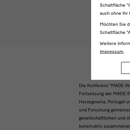
Schaltfläche "
auch ohne Ihr 
Möchten Sie d
Schaltfläche "
Weitere Infor
Impressum
.
Konferenz
Die Konferenz "MADE IN 
Fortsetzung der MADE IN-
im
Herzegowina, Portugal u
Japanisch
und Forschung gemeinsa
gesellschaftlichen und 
Palais
konstruktiv zusammenar