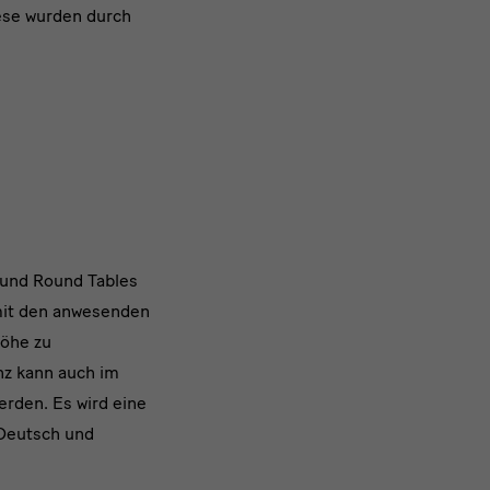
iese wurden durch
m
 und Round Tables
mit den anwesenden
höhe zu
nz kann auch im
erden. Es wird eine
 Deutsch und