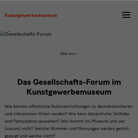
Das
Gesellschafts-
Kunstgewerbemuseum
Forum
im
Kunstgewerbemuseum
Aktive
Über uns
Seite:
Das
Gesellschafts-
Forum
im
Kunstgewerbemuseum
Das Gesellschafts-Forum im
Kunstgewerbemuseum
Wie können öffentliche Kultureinrichtungen zu demokratischeren
und inklusiveren Orten werden? Wie kann tatsächliche Teilhabe
und Partizipation aussehen? Wer kommt ins Museum und wer
(warum) nicht? Welche Stimmen und Meinungen werden gehört,
gezeigt und welche nicht?