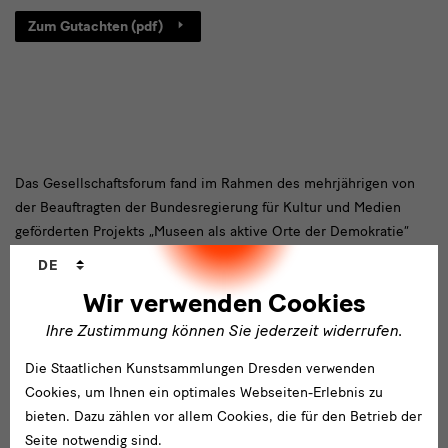
Zum
Zum Gutachten (pdf)
Gutachten
Die
Das Gesellschaftsforum fand im Rahmen des mehrjährigen von
der Beauftragten der Bundesregierung für Kultur und Medien
Gesellschaftsforen
geförderten Projekts „Museen als aktive Orte der Demokratie“
werden
Sprachwechsler
(MODemo) statt, welches zahlreiche innovative
DE
Veranstaltungsformate und ein vielfältiges Outreach-Programm
Wir verwenden Cookies
an den SKD ermöglichte.
Ihre Zustimmung können Sie jederzeit widerrufen.
Die Staatlichen Kunstsammlungen Dresden verwenden
Cookies, um Ihnen ein optimales Webseiten-Erlebnis zu
bieten. Dazu zählen vor allem Cookies, die für den Betrieb der
Seite notwendig sind.