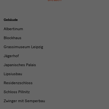
Gebäude,
Gebäude
Museen
Albertinum
und
Blockhaus
Institutionen
Grassimuseum Leipzig
Jägerhof
Japanisches Palais
Lipsiusbau
Residenzschloss
Schloss Pillnitz
Zwinger mit Semperbau