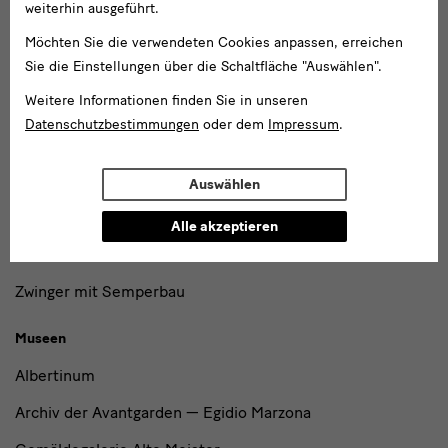
weiterhin ausgeführt.
und
Blockhaus
Institutionen
Möchten Sie die verwendeten Cookies anpassen, erreichen
Sie die Einstellungen über die Schaltfläche "Auswählen".
Grassimuseum Leipzig
Weitere Informationen finden Sie in unseren
Jägerhof
Datenschutzbestimmungen
oder dem
Impressum
.
Japanisches Palais
Lipsiusbau
Auswählen
Residenzschloss
Alle akzeptieren
Schloss Pillnitz
Zwinger mit Semperbau
Museen
Albertinum
Archiv der Avantgarden — Egidio Marzona