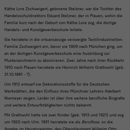
Käthe
Käthe Lore Zschweigert, geborene Stelzner, war die Tochter des
Handelsschuldirektors Eduard Stelzner, der in Plauen, wohin die
Lore
Familie kurz nach der Geburt von Käthe Lore zog, die dortige
Zschweigert
Handels- und Kunstgewerbeschule leitete.
Sie heiratete in die ortsansässige verzweigte Textilindustriellen-
Familie Zschweigert ein, bevor sie 1909 nach München ging, um
an der dortigen Kunstgewerbeschule eine Ausbildung zur
Musterzeichnerin zu absolvieren. Zwei Jahre nach ihrer Rückkehr
1910 nach Plauen heiratete sie Heinrich Wilhelm Grathwohl (geb.
31.10.1881 - ?).
Um 1912 entwarf sie Dekorationsstoffe für die Deutschen
Werkstätten, die den Einfluss ihres Münchner Lehrers Adelbert
Niemeyer zeigen. Leider ist über ihre weitere berufliche Biografie
und weitere Entwurfstätigkeiten nichts bekannt.
Mit Grathwohl hatte sie zwei Kinder (geb. 1913 und 1921) und zog
um 1920 nach Ulm. 1931 heiratete sie als
Beruflose
, so die
Angabe im Heiratsregister, den Oberstleutnant Wilhelm Otto