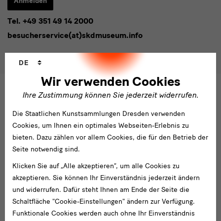
Anmelden
eingeben*
Tel. +49 351 49 14 2000
* Pflichtfeld
besucherservice(at)skdmuseum.info
Ich stimme der
Datenschutzerklärung
zu.*
Bitte wählen Sie mindestens einen Newsletter aus.
Sprachwechsler
DE
Ich möchte gern folgende
Newsletter
abonnieren*
Wir verwenden Cookies
Newsletter
der Staatlichen Kunstsammlungen
Ihre Zustimmung können Sie jederzeit widerrufen.
Dresden
Die Staatlichen Kunstsammlungen Dresden verwenden
Newsletter
des Albertinum
Cookies, um Ihnen ein optimales Webseiten-Erlebnis zu
Newsletter Tourismus
bieten. Dazu zählen vor allem Cookies, die für den Betrieb der
Newsletter
Museum für Sächsische Volkskunst
Staatliche
Seite notwendig sind.
Kunstsammlungen
Dresden
Klicken Sie auf „Alle akzeptieren“, um alle Cookies zu
akzeptieren. Sie können Ihr Einverständnis jederzeit ändern
und widerrufen. Dafür steht Ihnen am Ende der Seite die
Gebäude,
Gebäude
Schaltfläche "Cookie-Einstellungen" ändern zur Verfügung.
Museen
Funktionale Cookies werden auch ohne Ihr Einverständnis
Albertinum