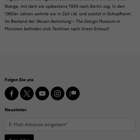
Stange, mit dem sie spätestens 1939 nach Berlin zog. In den
1960er Jahren wohnte sie in Zell i.W. und zuletzt in Schopfheim.
Im Bestand der
Neuen Sammlung – The Design Museum
in
München befinden sich Textilien nach ihrem Entwurf.
Social
Folgen Sie uns
Media
und
Facebook
X
Youtube
Instagram
SKD
Blog
Newsletter
Newsletter
E-
Mail-
Adresse