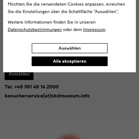
Möchten Sie die verwendeten Cookies anpassen, erreichen
Social
Sie die Einstellungen über die Schaltfläche "Auswählen".
Folgen Sie uns
Media
Weitere Informationen finden Sie in unseren
und
Facebook
X
Youtube
Instagram
SKD
Datenschutzbestimmungen
oder dem
Impressum
.
Blog
Newsletter
Newsletter
Auswählen
E-
Alle akzeptieren
Mail-
Adresse
Anmelden
eingeben*
Tel. +49 351 49 14 2000
* Pflichtfeld
besucherservice(at)skdmuseum.info
Ich stimme der
Datenschutzerklärung
zu.*
Bitte wählen Sie mindestens einen Newsletter aus.
Ich möchte gern folgende
Newsletter
abonnieren*
Newsletter
der Staatlichen Kunstsammlungen
Dresden