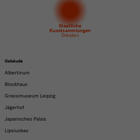
Newsletter
des Albertinum
Newsletter Tourismus
Newsletter
Museum für Sächsische Volkskunst
Staatliche
Kunstsammlungen
Dresden
Gebäude,
Gebäude
Museen
Albertinum
und
Blockhaus
Institutionen
Grassimuseum Leipzig
Jägerhof
Japanisches Palais
Lipsiusbau