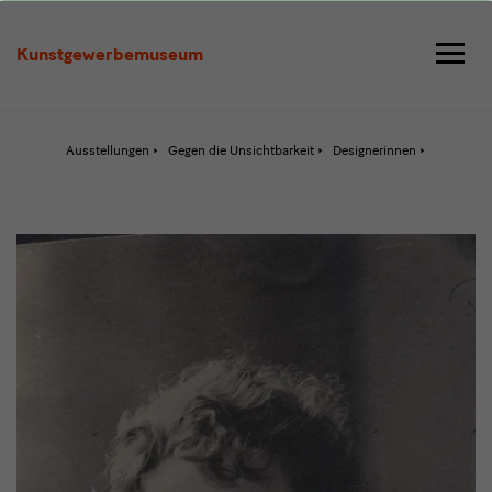
Clara
Möller-
Kunstgewerbemuseum
Coburg
Aktive
Ausstellungen
Gegen die Unsichtbarkeit
Designerinnen
Seite:
Clara
Möller-
Coburg