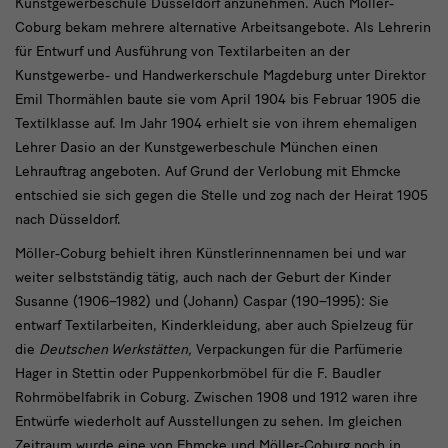
Kunstgewerbeschule Düsseldorf anzunehmen. Auch Möller-
Coburg bekam mehrere alternative Arbeitsangebote. Als Lehrerin
für Entwurf und Ausführung von Textilarbeiten an der
Kunstgewerbe- und Handwerkerschule Magdeburg unter Direktor
Emil Thormählen baute sie vom April 1904 bis Februar 1905 die
Textilklasse auf. Im Jahr 1904 erhielt sie von ihrem ehemaligen
Lehrer Dasio an der Kunstgewerbeschule München einen
Lehrauftrag angeboten. Auf Grund der Verlobung mit Ehmcke
entschied sie sich gegen die Stelle und zog nach der Heirat 1905
nach Düsseldorf.
Möller-Coburg behielt ihren Künstlerinnennamen bei und war
weiter selbstständig tätig, auch nach der Geburt der Kinder
Susanne (1906–1982) und (Johann) Caspar (190–1995): Sie
entwarf Textilarbeiten, Kinderkleidung, aber auch Spielzeug für
die
Deutschen Werkstätten,
Verpackungen für die Parfümerie
Hager in Stettin oder Puppenkorbmöbel für die F. Baudler
Rohrmöbelfabrik in Coburg. Zwischen 1908 und 1912 waren ihre
Entwürfe wiederholt auf Ausstellungen zu sehen. Im gleichen
Zeitraum wurde eine von Ehmcke und Möller-Coburg noch in