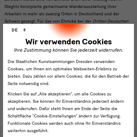
Steglitz konzipierte gemeinsame Wanderausstellung ihrer
Arbeiten in mehr als zwanzig Orten in Deutschland und der
Schweiz gezeigt. Für das von Ehmcke bei der
Dritten Deutschen
Sprachwechsler
Kunstgewerbeausstellung
in Dresden 1906 entworfene
DE
Bücherzimmer schuf Möller-Coburg Teppich und Vorhänge, für
Wir verwenden Cookies
dessen 1907 bei der
Deutsch-Nationalen Kunst-Ausstellung
in
Ihre Zustimmung können Sie jederzeit widerrufen.
Düsseldorf gezeigten Raum Wandbespannungen.
Im Jahr 1913 wechselte Ehmcke an die Kunstgewerbeschule in
Die Staatlichen Kunstsammlungen Dresden verwenden
München, die Familie lebte ab dann ebendort. Es ist davon
Cookies, um Ihnen ein optimales Webseiten-Erlebnis zu
auszugehen, dass Möller-Coburg ihre künstlerischen Tätigkeiten
bieten. Dazu zählen vor allem Cookies, die für den Betrieb der
dort weitgehend aufgegeben hat.
Seite notwendig sind.
Clara Möller-Coburg starb am 30. Oktober 1918 in München an
Klicken Sie auf „Alle akzeptieren“, um alle Cookies zu
der Spanischen Grippe.
akzeptieren. Sie können Ihr Einverständnis jederzeit ändern
und widerrufen. Dafür steht Ihnen am Ende der Seite die
Schaltfläche "Cookie-Einstellungen" ändern zur Verfügung.
Funktionale Cookies werden auch ohne Ihr Einverständnis
weiterhin ausgeführt.