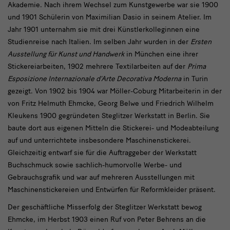
Akademie. Nach ihrem Wechsel zum Kunstgewerbe war sie 1900
und 1901 Schülerin von Maximilian Dasio in seinem Atelier. Im
Jahr 1901 unternahm sie mit drei Künstlerkolleginnen eine
Studienreise nach Italien. Im selben Jahr wurden in der
Ersten
Ausstellung für Kunst und Handwerk
in München eine ihrer
Stickereiarbeiten, 1902 mehrere Textilarbeiten auf der
Prima
Esposizione Internazionale d’Arte Decorativa Moderna
in Turin
gezeigt. Von 1902 bis 1904 war Möller-Coburg Mitarbeiterin in der
von Fritz Helmuth Ehmcke, Georg Belwe und Friedrich Wilhelm
Kleukens 1900 gegründeten Steglitzer Werkstatt in Berlin. Sie
baute dort aus eigenen Mitteln die Stickerei- und Modeabteilung
auf und unterrichtete insbesondere Maschinenstickerei.
Gleichzeitig entwarf sie für die Auftraggeber der Werkstatt
Buchschmuck sowie sachlich-humorvolle Werbe- und
Gebrauchsgrafik und war auf mehreren Ausstellungen mit
Maschinenstickereien und Entwürfen für Reformkleider präsent.
Der geschäftliche Misserfolg der Steglitzer Werkstatt bewog
Ehmcke, im Herbst 1903 einen Ruf von Peter Behrens an die